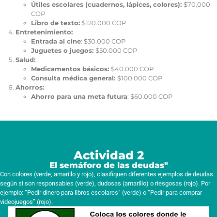
Útiles escolares (cuadernos, lápices, colores):
$70.000
COP
Libro de texto:
$120.000 COP
Entretenimiento:
Entrada al cine
: $30.000 COP
Juguetes o juegos:
$50.000 COP
Salud:
Medicamentos básicos:
$40.000 COP
Consulta médica general:
$100.000 COP
Ahorros:
Ahorro para una meta futura
: $60.000 COP
Actividad 2
El semáforo de las deudas"
Con colores (verde, amarillo y rojo), clasifiquen diferentes ejemplos de deudas
según si son responsables (verde), dudosas (amarillo) o riesgosas (rojo). Por
ejemplo: “Pedir dinero para libros escolares” (verde) o “Pedir para comprar
videojuegos” (rojo).