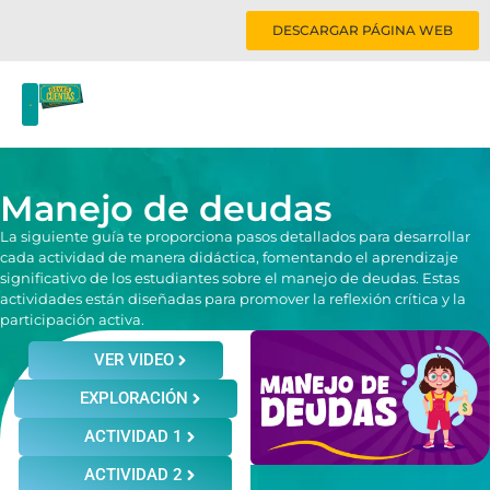
DESCARGAR PÁGINA WEB
Manejo de deudas
La siguiente guía te proporciona pasos detallados para desarrollar
cada actividad de manera didáctica, fomentando el aprendizaje
significativo de los estudiantes sobre el manejo de deudas. Estas
actividades están diseñadas para promover la reflexión crítica y la
participación activa.
VER VIDEO
EXPLORACIÓN
ACTIVIDAD 1
ACTIVIDAD 2